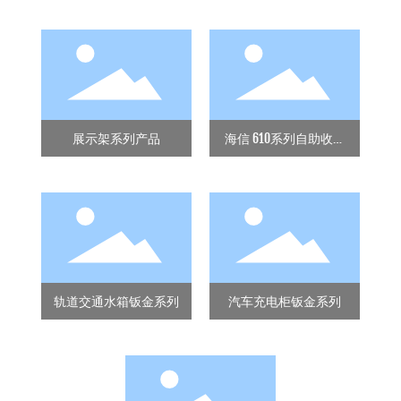
款
展示架系列产品
海信 610系列自助收款
机
列
轨道交通水箱钣金系列
汽车充电柜钣金系列